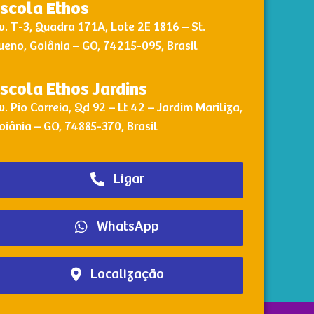
scola Ethos
v. T-3, Quadra 171A, Lote 2E 1816 – St.
ueno, Goiânia – GO, 74215-095, Brasil
scola Ethos Jardins
v. Pio Correia, Qd 92 – Lt 42 – Jardim Mariliza,
oiânia – GO, 74885-370, Brasil
Ligar
WhatsApp
Localização