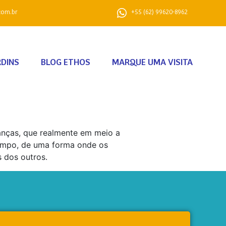
com.br
+55 (62) 99620-8962
RDINS
BLOG ETHOS
MARQUE UMA VISITA
nças, que realmente em meio a
empo, de uma forma onde os
 dos outros.