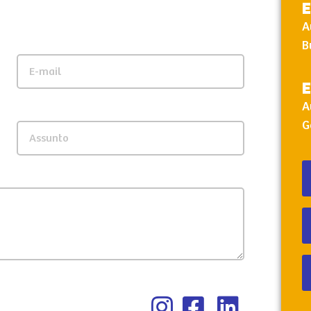
E
A
B
E
A
G