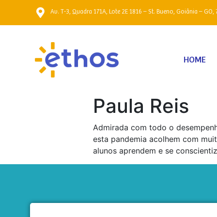
Av. T-3, Quadra 171A, Lote 2E 1816 – St. Bueno, Goiânia – GO, 
HOME
Paula Reis
Admirada com todo o desempenho
esta pandemia acolhem com muit
alunos aprendem e se conscientiz