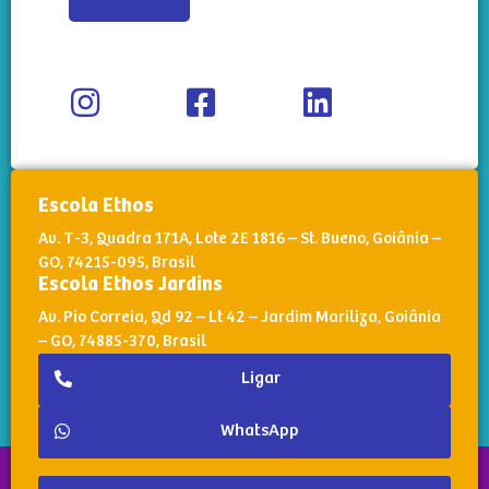
Escola Ethos
Av. T-3, Quadra 171A, Lote 2E 1816 – St. Bueno, Goiânia –
GO, 74215-095, Brasil
Escola Ethos Jardins
Av. Pio Correia, Qd 92 – Lt 42 – Jardim Mariliza, Goiânia
– GO, 74885-370, Brasil
Ligar
WhatsApp