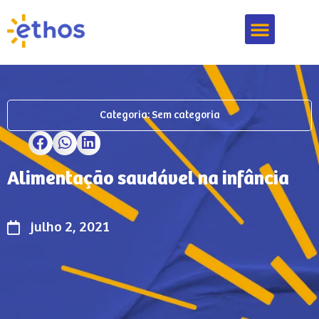
Nossa Metodologia
Ethos Jardins
Marque Uma Visita
Categoria:
Sem categoria
Alimentação saudável na infância
julho 2, 2021