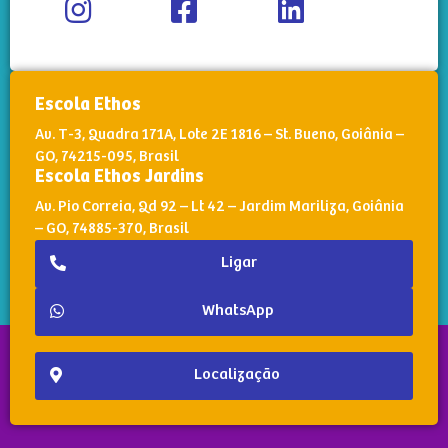
Escola Ethos
Av. T-3, Quadra 171A, Lote 2E 1816 – St. Bueno, Goiânia –
GO, 74215-095, Brasil
Escola Ethos Jardins
Av. Pio Correia, Qd 92 – Lt 42 – Jardim Mariliza, Goiânia
– GO, 74885-370, Brasil
Ligar
WhatsApp
Localização