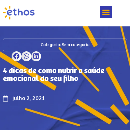
Nossa Metodologia
Ethos Jardins
Marque Uma Visita
Categoria:
Sem categoria
4 dicas de como nutrir a saúde
emocional do seu filho
julho 2, 2021